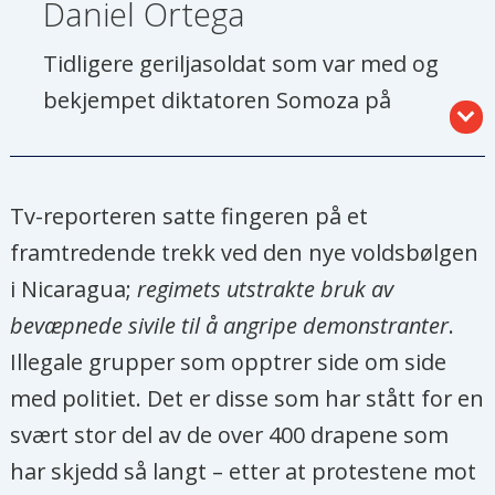
Daniel Ortega
Tidligere geriljasoldat som var med og
bekjempet diktatoren Somoza på
slutten av 1970-tallet.
Blant utfordringene i
Tv-reporteren satte fingeren på et
sandinistrevolusjonens første år var
framtredende trekk ved den nye voldsbølgen
contras-krigen som delvis var ulovlig
i Nicaragua;
regimets utstrakte bruk av
finansiert av USA. Contras var i
bevæpnede sivile til å angripe demonstranter
.
hovedsak rekruttert blant bønder.
Illegale grupper som opptrer side om side
Mange av disse var misfornøyd med
med politiet. Det er disse som har stått for en
kollektiviseringen av landbruket.
svært stor del av de over 400 drapene som
har skjedd så langt – etter at protestene mot
Ortega vant presidentvalget i 1985,