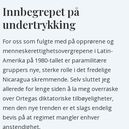
tiltak innen landbruket.
Innbegrepet på
I 2007 kom han tilbake etter 17 år i
undertrykking
opposisjon, og ble president. Ble etter
hvert mindre venstreorientert og
For oss som fulgte med på opprørene og
inngikk allianser med kirken og
menneskerettighetsovergrepene i Latin-
næringslivet. Har vært under
Amerika på 1980-tallet er paramilitære
Ortega og kona Rosario Murillo har
gruppers nye, sterke rolle i det fredelige
vært viktige for å bygge opp
Nicaragua skremmende. Selv sluttet jeg
sandinistiske masseorganisasjoner.
allerede for lenge siden å la meg overraske
Noen av disse har gradvis har utviklet
over Ortegas diktatoriske tilbøyeligheter,
seg i en negativ og totalitær retning,
men den nye trenden er et slags endelig
som redskaper for overvåking og
bevis på at regimet mangler enhver
trakassering av meningsmotstandere.
anstendighet.