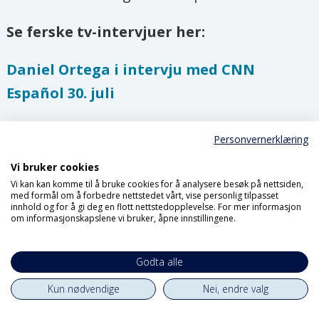
Se ferske tv-intervjuer her:
Daniel Ortega i intervju med CNN
Español 30. juli
Daniel Ortega i intervju med Euronews
Personvernerklæring
30. juli
Vi bruker cookies
Vi kan kan komme til å bruke cookies for å analysere besøk på nettsiden,
med formål om å forbedre nettstedet vårt, vise personlig tilpasset
innhold og for å gi deg en flott nettstedopplevelse. For mer informasjon
MENINGER
NICARAGUA
om informasjonskapslene vi bruker, åpne innstillingene.
AMERIKA
Godta alle
Kun nødvendige
Nei, endre valg
Siste nytt fra forsiden