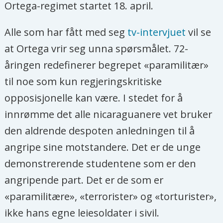
Ortega-regimet startet 18. april.
men tapte overraskende i 1990 mot sin
tidligere kollega i revolusjonsjuntaen,
Alle som har fått med seg
tv-intervjuet
vil se
den konservative "fredskandidaten"
at Ortega vrir seg unna spørsmålet. 72-
Violeta Chamorro.
åringen redefinerer begrepet «paramilitær»
til noe som kun regjeringskritiske
Ortega var blant de maktglade og
opposisjonelle kan være. I stedet for å
ytterliggående i sandinistpartiet og
innrømme det alle nicaraguanere vet bruker
bekjempet etter hvert opposisjonen
den aldrende despoten anledningen til å
internt i partiet.
angripe sine motstandere. Det er de unge
Samtidig var han en populær leder
demonstrerende studentene som er den
særlig blant landets fattige som har
angripende part. Det er de som er
nydt godt av en del sosiale reformer,
«paramilitære», «terrorister» og «torturister»,
blant annet utdanning, helse og ulike
ikke hans egne leiesoldater i sivil.