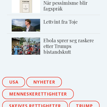
Når pessimisme blir
fagspråk
Lettvint fra Toje
Ebola sprer seg raskere
etter Trumps
bistandskutt
USA
NYHETER
MENNESKERETTIGHETER
SKEIVES RETTIGHETER
TRUMP