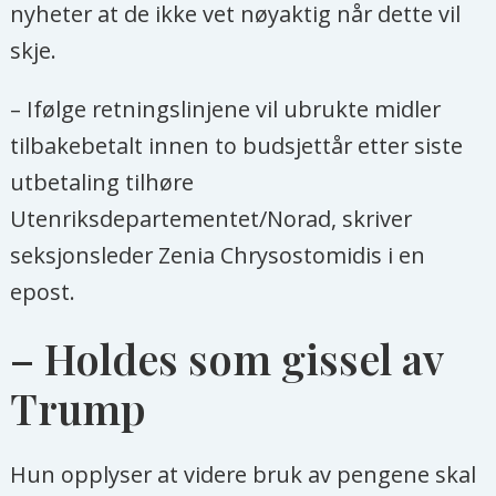
LGBTI-rettigheter i land der det er
nyheter at de ikke vet nøyaktig når dette vil
krevende å være skeiv.
skje.
Dette innebærer blant annet nødhjelp,
– Ifølge retningslinjene vil ubrukte midler
beskyttelse, støtte til sivilsamfunn,
tilbakebetalt innen to budsjettår etter siste
juridisk og politisk påvirkning og
utbetaling tilhøre
kapasitetsbygging.
Utenriksdepartementet/Norad, skriver
seksjonsleder Zenia Chrysostomidis i en
Også private aktører bidrar inn i
epost.
fondet, blant dem selskaper som
Deloitte, Hilton og andre fond som
– Holdes som gissel av
Arcus Foundation og MAC AIDS Fund.
Trump
Hun opplyser at videre bruk av pengene skal