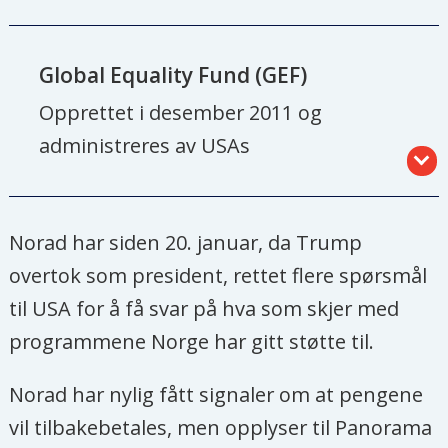
Global Equality Fund (GEF)
Opprettet i desember 2011 og
administreres av USAs
utenriksdepartement.
Selv om fondet er administrert av USA,
Norad har siden 20. januar, da Trump
kommer mesteparten av pengene og
overtok som president, rettet flere spørsmål
påvirkningen fra andre land, blant
til USA for å få svar på hva som skjer med
dem Norge, Canada, Sverige,
programmene Norge har gitt støtte til.
Nederland og Tyskland.
Norad har nylig fått signaler om at pengene
Penger til fondet brukes til å støtte
vil tilbakebetales, men opplyser til Panorama