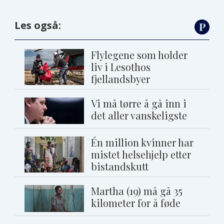
Les også:
Flylegene som holder
liv i Lesothos
fjellandsbyer
Vi må tørre å gå inn i
det aller vanskeligste
Én million kvinner har
mistet helsehjelp etter
bistandskutt
Martha (19) må gå 35
kilometer for å føde