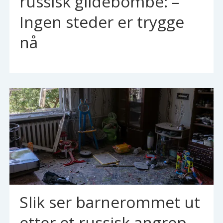
russisk glidebombe: –
Ingen steder er trygge
nå
Slik ser barnerommet ut
etter et russisk angrep –