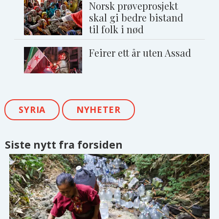
Norsk prøveprosjekt
skal gi bedre bistand
til folk i nød
Feirer ett år uten Assad
SYRIA
NYHETER
Siste nytt fra forsiden