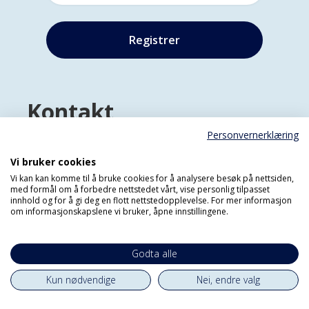
Kontakt
Personvernerklæring
Om oss
Redaksjonen
Vi bruker cookies
Vi kan kan komme til å bruke cookies for å analysere besøk på nettsiden,
med formål om å forbedre nettstedet vårt, vise personlig tilpasset
Adresse
innhold og for å gi deg en flott nettstedopplevelse. For mer informasjon
Bygdøy allé 2
om informasjonskapslene vi bruker, åpne innstillingene.
0257 OSLO
Godta alle
Panorama Nyheter er et uavhengig
nettsted om bistand og global utvikling.
Kun nødvendige
Nei, endre valg
Sjefredaktøren er ansvarlig for