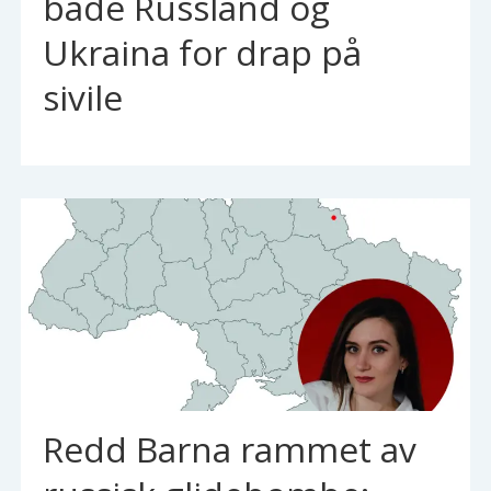
både Russland og
Ukraina for drap på
sivile
Redd Barna rammet av