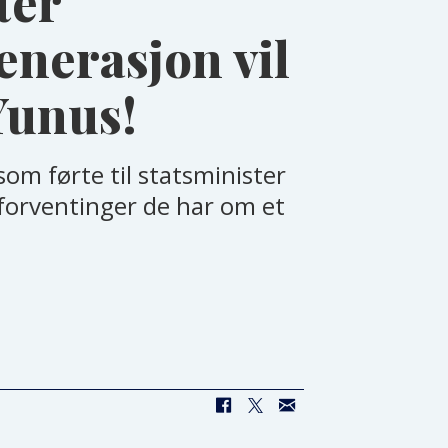
ter
enerasjon vil
Yunus!
om førte til statsminister
forventinger de har om et