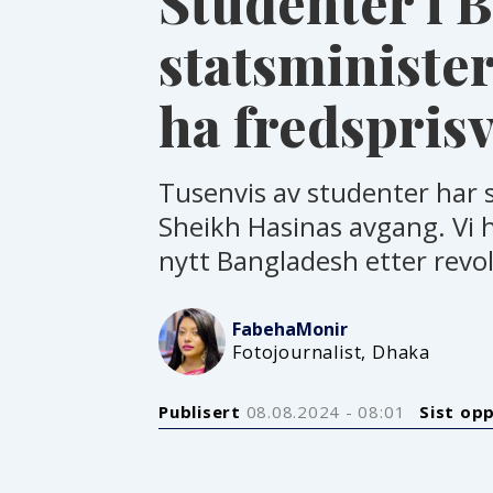
Studenter i B
statsminister
ha fredspri
Tusenvis av studenter har s
Sheikh Hasinas avgang. Vi 
nytt Bangladesh etter revo
Fabeha
Monir
Fotojournalist, Dhaka
Publisert
08.08.2024 - 08:01
Sist op