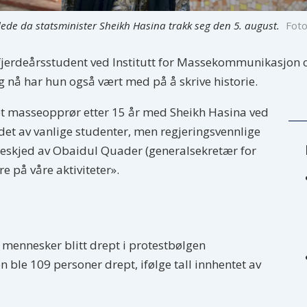
ede da statsminister Sheikh Hasina trakk seg den 5. august.
Foto
jerdeårsstudent ved Institutt for Massekommunikasjon og
g nå har hun også vært med på å skrive historie.
e et masseopprør etter 15 år med Sheikh Hasina ved
et av vanlige studenter, men regjeringsvennlige
eskjed av Obaidul Quader (generalsekretær for
 på våre aktiviteter».
 mennesker blitt drept i protestbølgen
ble 109 personer drept, ifølge tall innhentet av