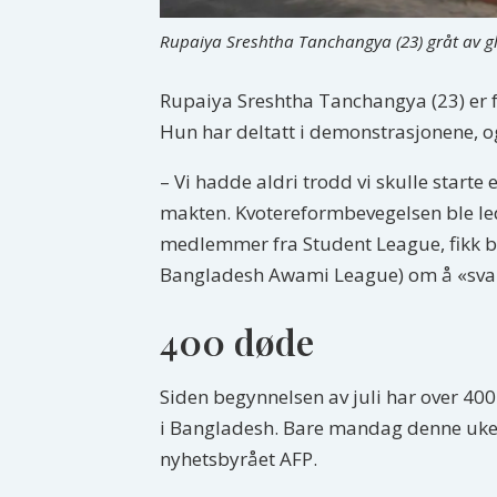
Rupaiya Sreshtha Tanchangya (23) gråt av gl
Rupaiya Sreshtha Tanchangya (23) er f
Hun har deltatt i demonstrasjonene, o
– Vi hadde aldri trodd vi skulle start
makten. Kvotereformbevegelsen ble led
medlemmer fra Student League, fikk b
Bangladesh Awami League) om å «svare
400 døde
Siden begynnelsen av juli har over 400
i Bangladesh. Bare mandag denne uken 
nyhetsbyrået AFP.