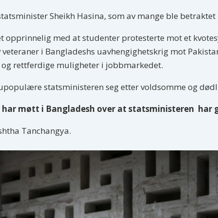
 statsminister Sheikh Hasina, som av mange ble betraktet
 opprinnelig med at studenter protesterte mot et kvote
 veteraner i Bangladeshs uavhengighetskrig mot Pakistan.
 og rettferdige muligheter i jobbmarkedet.
upopulære statsministeren seg etter voldsomme og dødl
 har møtt i Bangladesh over at statsministeren har 
eshtha Tanchangya.