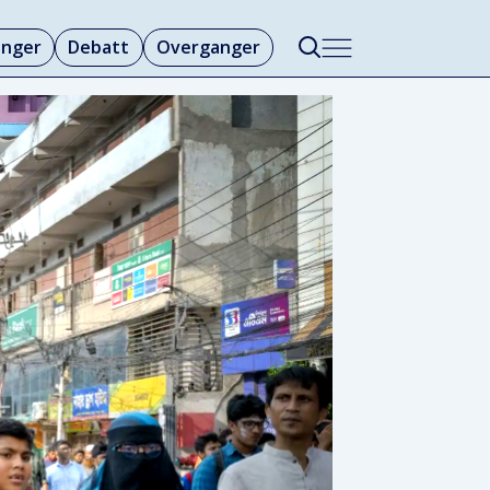
linger
Debatt
Overganger