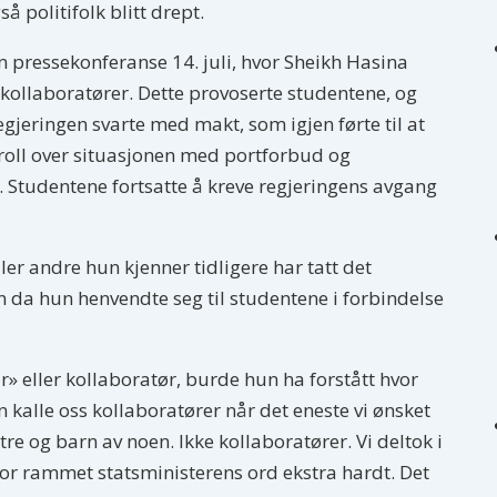
å politifolk blitt drept.
n pressekonferanse 14. juli, hvor Sheikh Hasina
kollaboratører. Dette provoserte studentene, og
egjeringen svarte med makt, som igjen førte til at
troll over situasjonen med portforbud og
. Studentene fortsatte å kreve regjeringens avgang
ler andre hun kjenner tidligere har tatt det
en da hun henvendte seg til studentene i forbindelse
r» eller kollaboratør, burde hun ha forstått hvor
kalle oss kollaboratører når det eneste vi ønsket
tre og barn av noen. Ikke kollaboratører. Vi deltok i
for rammet statsministerens ord ekstra hardt. Det