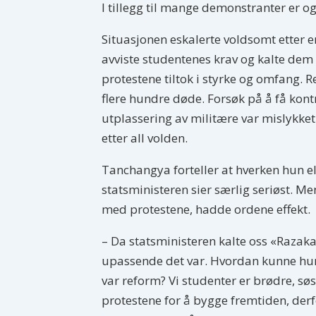
I tillegg til mange demonstranter er ogs
Situasjonen eskalerte voldsomt etter e
avviste studentenes krav og kalte dem 
protestene tiltok i styrke og omfang. R
flere hundre døde. Forsøk på å få kon
utplassering av militære var mislykket
etter all volden.
Tanchangya forteller at hverken hun el
statsministeren sier særlig seriøst. M
med protestene, hadde ordene effekt.
– Da statsministeren kalte oss «Razaka
upassende det var. Hvordan kunne hun 
var reform? Vi studenter er brødre, søs
protestene for å bygge fremtiden, der