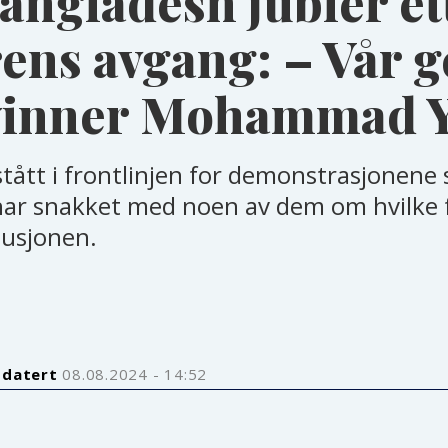
angladesh jubler et
ens avgang: – Vår g
svinner Mohammad 
tått i frontlinjen for demonstrasjonene s
har snakket med noen av dem om hvilke 
lusjonen.
pdatert
08.08.2024 - 14:52