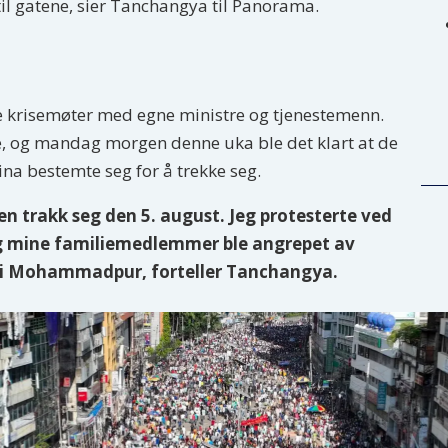
til gatene, sier Tanchangya til Panorama.
e krisemøter med egne ministre og tjenestemenn.
ke, og mandag morgen denne uka ble det klart at de
ina bestemte seg for å trekke seg.
en trakk seg den 5. august. Jeg protesterte ved
g mine familiemedlemmer ble angrepet av
 i Mohammadpur, forteller Tanchangya.