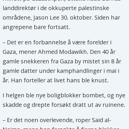
615 av barna var 3 år eller yngre.
landdirektør i de okkuperte palestinske
Flere barn har blitt drept på litt over
områdene, Jason Lee 30. oktober. Siden har
tre uker i Gaza enn i alle verdens
angrepene bare fortsatt.
konflikter til sammen i hvert av de
– Det er en forbannelse å være forelder i
siste tre årene, ifølge Redd Barna.
Gaza, mener Ahmed Modawikh. Den 40 år
Redd Barna viser til at 2985 barn ble
gamle snekkeren fra Gaza by mistet sin 8 år
drept i et titalls krigssoner gjennom
gamle datter under kamphandlinger i mai i
2022.
år. Han forteller at livet hans ble knust.
Oppdaterte tall per 6. november
I helgen ble nye boligblokker bombet, og nye
fra Gazas helsedepartement
:
skadde og drepte forsøkt dratt ut av ruinene.
Over 10.000 mennesker er drept i
– Er det noen overlevende, roper Said al-
israelske luftangrep mot