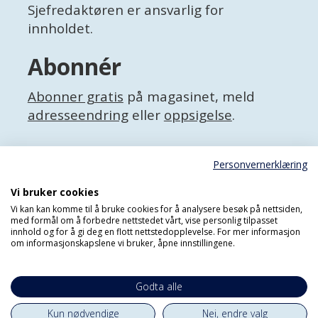
Sjefredaktøren er ansvarlig for
innholdet.
Abonnér
Abonner gratis
på magasinet, meld
adresseendring
eller
oppsigelse
.
Facebook
Personvernerklæring
X (Twitter)
Personvernerklæring
Vi bruker cookies
Vi kan kan komme til å bruke cookies for å analysere besøk på nettsiden,
med formål om å forbedre nettstedet vårt, vise personlig tilpasset
innhold og for å gi deg en flott nettstedopplevelse. For mer informasjon
om informasjonskapslene vi bruker, åpne innstillingene.
Godta alle
Kun nødvendige
Nei, endre valg