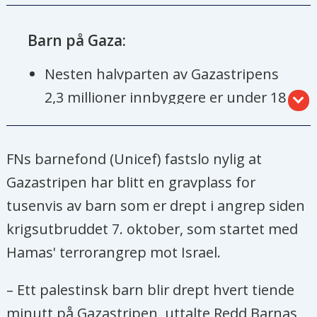
Barn på Gaza:
Nesten halvparten av Gazastripens
2,3 millioner innbyggere er under 18
år.
40 prosent av de drepte så langt i
FNs barnefond (Unicef) fastslo nylig at
krigen er barn.
Gazastripen har blitt en gravplass for
En analyse foretatt av nyhetsbyrået
tusenvis av barn som er drept i angrep siden
AP av data gitt av Gazas
krigsutbruddet 7. oktober, som startet med
helsedepartement, viste at per 26.
Hamas' terrorangrep mot Israel.
oktober var 2001 barn i alderen 12
– Ett palestinsk barn blir drept hvert tiende
og under blitt drept.
minutt på Gazastripen, uttalte Redd Barnas