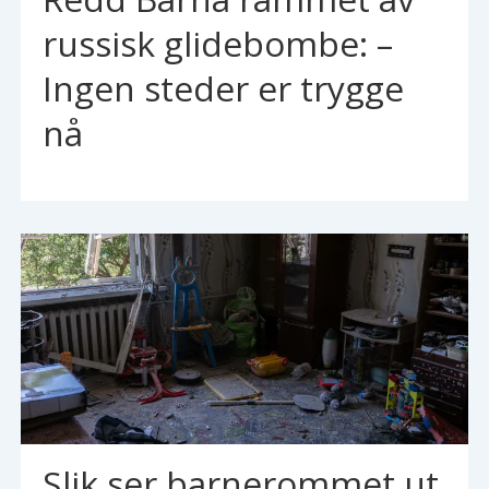
russisk glidebombe: –
Ingen steder er trygge
nå
Slik ser barnerommet ut