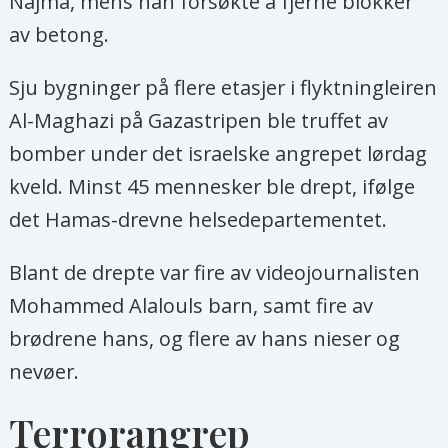
Najma, mens han forsøkte å fjerne blokker
Gazastripen siden 7. oktober, hvorav
av betong.
4104 er barn.
Sju bygninger på flere etasjer i flyktningleiren
Over 2260 palestinere, blant dem
Al-Maghazi på Gazastripen ble truffet av
1270 barn, er savnet og kan være
bomber under det israelske angrepet lørdag
begravd i ruinene.
kveld. Minst 45 mennesker ble drept, ifølge
Minst 25.400 palestinere er såret.
det Hamas-drevne helsedepartementet.
Blant de drepte var fire av videojournalisten
Mohammed Alalouls barn, samt fire av
brødrene hans, og flere av hans nieser og
nevøer.
Terrorangrep