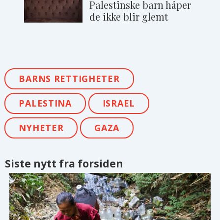
Palestinske barn håper
de ikke blir glemt
BARNS RETTIGHETER
PALESTINA
ISRAEL
NYHETER
GAZA
Siste nytt fra forsiden