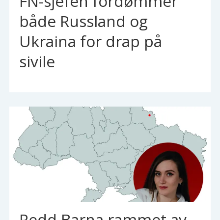
FN-sjefen fordømmer
både Russland og
Ukraina for drap på
sivile
Redd Barna rammet av