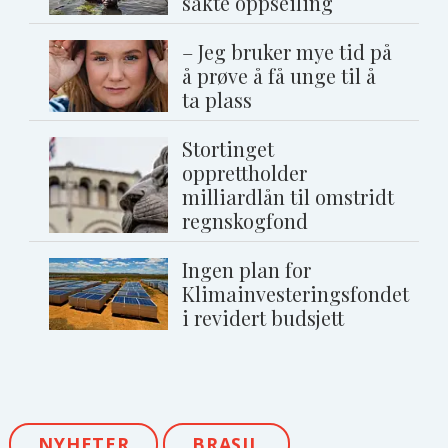
sakte oppseiling
– Jeg bruker mye tid på
å prøve å få unge til å
ta plass
Stortinget
opprettholder
milliardlån til omstridt
regnskogfond
Ingen plan for
Klimainvesteringsfondet
i revidert budsjett
NYHETER
BRASIL