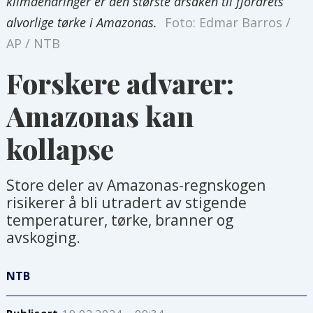
klimaendringer er den største årsaken til fjorårets
alvorlige tørke i Amazonas.
Foto: Edmar Barros /
AP / NTB
Forskere advarer:
Amazonas kan
kollapse
Store deler av Amazonas-regnskogen
risikerer å bli utradert av stigende
temperaturer, tørke, branner og
avskoging.
NTB
Publisert
19.02.2024 - 09:34