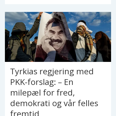
Tyrkias regjering med
PKK-forslag: – En
milepæl for fred,
demokrati og vår felles
fremtid