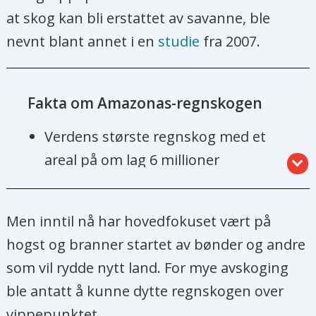
at skog kan bli erstattet av savanne, ble
nevnt blant annet i en
studie
fra 2007.
Fakta om Amazonas-regnskogen
Verdens største regnskog med et
areal på om lag 6 millioner
kvadratkilometer.
Mesteparten av skogen ligger i
Men inntil nå har hovedfokuset vært på
Brasil, men den strekker seg også
hogst og branner startet av bønder og andre
inn i Peru, Colombia, Bolivia,
som vil rydde nytt land. For mye avskoging
Venezuela og flere andre land i Sør-
ble antatt å kunne dytte regnskogen over
Amerika.
vippepunktet.