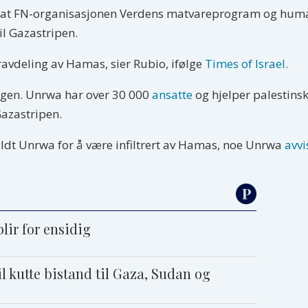
ag at FN-organisasjonen Verdens matvareprogram og huma
il Gazastripen.
avdeling av Hamas, sier Rubio, ifølge
Times of Israel.
agen. Unrwa har over 30 000
ansatte
og hjelper palestinsk
Gazastripen.
yldt Unrwa for å være infiltrert av Hamas, noe Unrwa
avvi
lir for ensidig
l kutte bistand til Gaza, Sudan og