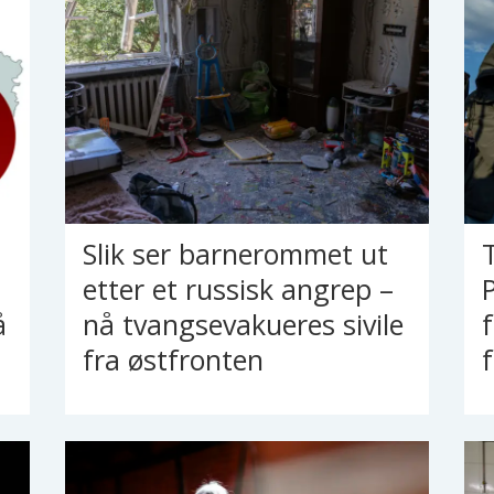
Slik ser barnerommet ut
etter et russisk angrep –
å
nå tvangsevakueres sivile
fra østfronten