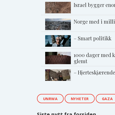
Israel bygger enor
Norge med i mill
– Smart politikk
1000 dager med kr
glemt
– Hjerteskjærend
UNRWA
NYHETER
GAZA
Siste nytt fra forsiden