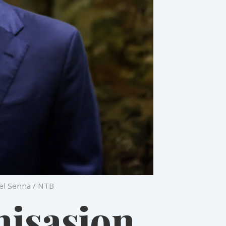
del Senna / NTB
nisasjon