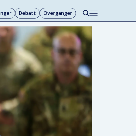
linger
Debatt
Overganger