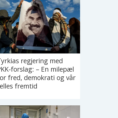
Tyrkias regjering med
PKK-forslag: – En milepæl
for fred, demokrati og vår
felles fremtid