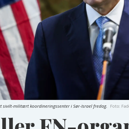
sivilt-militært koordineringssenter i Sør-Israel fredag.
Foto: Fa
ller FN-orga