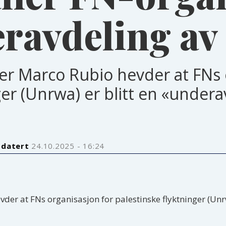
eravdeling a
er Marco Rubio hevder at FNs 
ger (Unrwa) er blitt en «under
pdatert
24.10.2025 - 16:24
der at FNs organisasjon for palestinske flyktninger (Unr