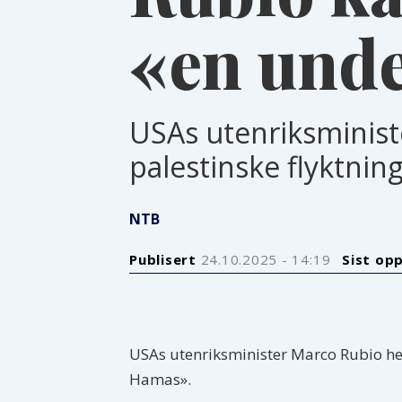
«en und
USAs utenriksminist
palestinske flyktnin
NTB
Publisert
24.10.2025 - 14:19
Sist op
USAs utenriksminister Marco Rubio hev
Hamas».