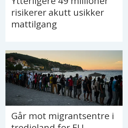
Ytterligere 49 millioner
risikerer akutt usikker
mattilgang
Går mot migrantsentre i
tredjeland for EU