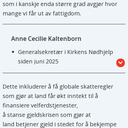
som i kanskje enda større grad avgjør hvor
mange vi får ut av fattigdom.
Anne Cecilie Kaltenborn
Generalsekretær i Kirkens Nødhjelp
siden juni 2025
Var administrerende direktør i NHO
Service og Handel fra 2016-2025.
Dette inkluderer å få globale skatteregler
som gjør at land får økt inntekt til å
Styreleder i FN-sambandet.
finansiere velferdstjenester,
å stanse gjeldskrisen som gjør at
Var generalsekretær i Leger Uten
land betjener gjeld i stedet for å bekjempe
Grenser fra 2012-2015.