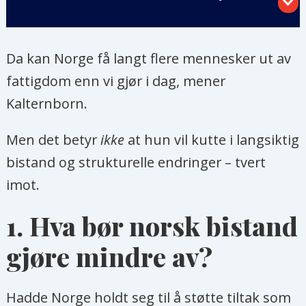
utviklingspolitikk, etter omfattende
geopolitiske og finansielle endringer
Da kan Norge få langt flere mennesker ut av
for bistand».
fattigdom enn vi gjør i dag, mener
Arbeidet skal oppsummeres i
en
Kalternborn.
stortingsmelding
som legges frem for
Men det betyr
ikke
at hun vil kutte i langsiktig
Stortinget våren 2027.
bistand og strukturelle endringer – tvert
Panorama nyheter tar UD på ordet
–
imot.
og utfordrer folk med bakgrunn fra
1. Hva bør norsk bistand
utenriks, bistand og globale spørsmål
til å foreslå sine prioriteringer for en
gjøre mindre av?
ny utviklingspolitikk.
Hadde Norge holdt seg til å støtte tiltak som
I intervjuene, basert på en