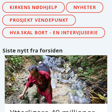
KIRKENS NØDHJELP
NYHETER
PROSJEKT VENDEPUNKT
HVA SKAL BORT - EN INTERVJUSERIE
Siste nytt fra forsiden