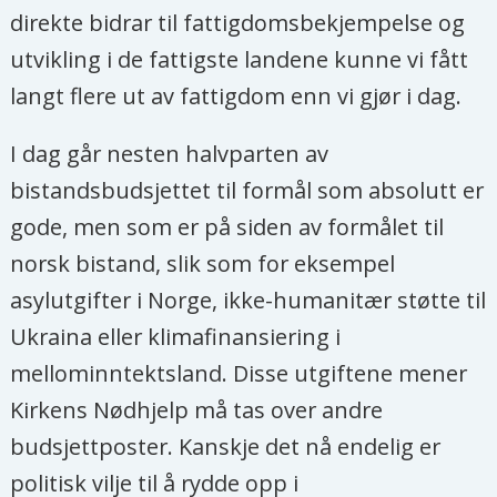
direkte bidrar til fattigdomsbekjempelse og
spørreundersøkelse, har
utvikling i de fattigste landene kunne vi fått
respondentene særlig blitt bedt om å
langt flere ut av fattigdom enn vi gjør i dag.
svare på spørsmålet:
I dag går nesten halvparten av
Hva bør Norge gjøre mindre av?
bistandsbudsjettet til formål som absolutt er
gode, men som er på siden av formålet til
norsk bistand, slik som for eksempel
asylutgifter i Norge, ikke-humanitær støtte til
Ukraina eller klimafinansiering i
mellominntektsland. Disse utgiftene mener
Kirkens Nødhjelp må tas over andre
budsjettposter. Kanskje det nå endelig er
politisk vilje til å rydde opp i