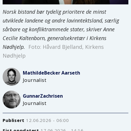
Norsk bistand bør tydelig prioritere de minst
utviklede landene og andre lavinntektsland, særlig
sårbare og konfliktrammede stater, skriver Anne
Cecilie Kaltenborn, generalsekretær i Kirkens
Nødhjelp.
Foto: Håvard Bjelland, Kirkens
Nødhjelp
Mathilde
Becker Aarseth
Journalist
Gunnar
Zachrisen
Journalist
Publisert
12.06.2026 - 06:00
Sist oppdatert
17.06.2026 - 14:16