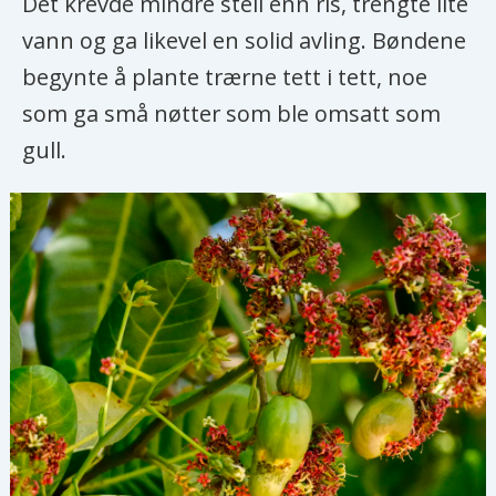
Det krevde mindre stell enn ris, trengte lite
vann og ga likevel en solid avling. Bøndene
begynte å plante trærne tett i tett, noe
som ga små nøtter som ble omsatt som
gull.