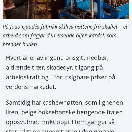
På João Quadés fabrikk skilles nøttene fra skallet – et
arbeid som frigjør den etsende oljen kardol, som
brenner huden.
Hvert år er avlingene prisgitt nedbør,
aldrende trær, skadedyr, tilgang på
arbeidskraft og uforutsigbare priser på
verdensmarkedet.
Samtidig har cashewnøtten, som ligner en
liten, beige boksehanske hengende fra en
oppsvulmet frukt opptil fem ganger så
stor, blitt en superstjerne i den globale