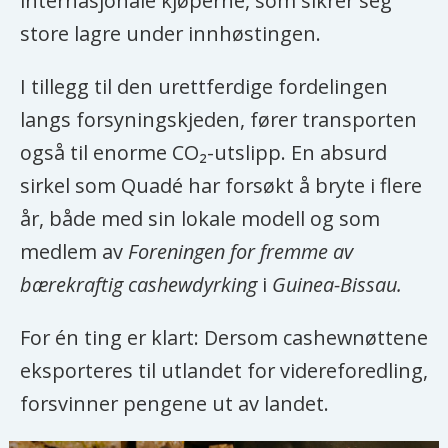
internasjonale kjøperne, som sikrer seg
store lagre under innhøstingen.
I tillegg til den urettferdige fordelingen
langs forsyningskjeden, fører transporten
også til enorme CO₂-utslipp. En absurd
sirkel som Quadé har forsøkt å bryte i flere
år, både med sin lokale modell og som
medlem av
Foreningen for fremme av
bærekraftig cashewdyrking
i
Guinea-Bissau.
For én ting er klart: Dersom cashewnøttene
eksporteres til utlandet for videreforedling,
forsvinner pengene ut av landet.