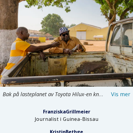
Bak på lasteplanet av Toyota Hilux-en knekker João Quadé en nøtt med håndtang. Han er en av få cashewhandlere i Guinea-Bissau som foredler nøttene lokalt.
Franziska
Grillmeier
Journalist i Guinea-Bissau
Kristin
Bethge