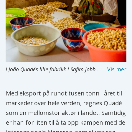
I João Quadés lille fabrikk i Safim jobber en kvinne blant sekker med cashewnøtter. Hun sorterer nøttene for hånd, noen sendes ut i verden, andre går til dyrefôr.
Med eksport på rundt tusen tonn i året til
markeder over hele verden, regnes Quadé
som en mellomstor aktør i landet. Samtidig
er han for liten til å ta opp kampen med de