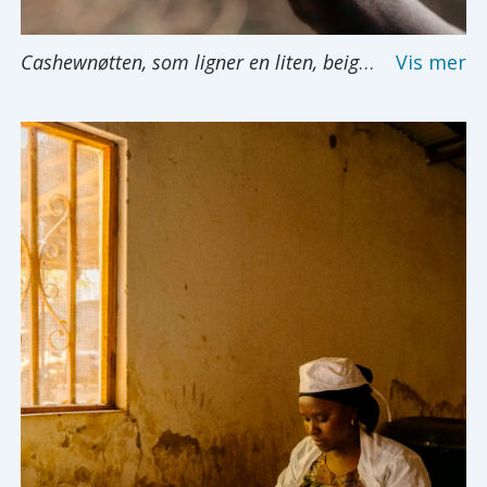
Cashewnøtten, som ligner en liten, beige boksehanske hengende fra en oppsvulmet frukt, har blitt en superstjerne i den globale matindustrien.