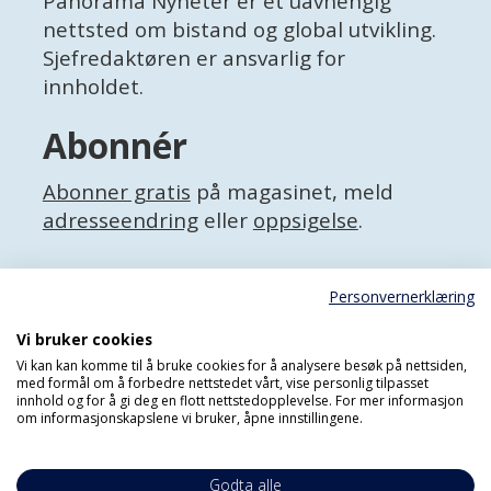
Panorama Nyheter er et uavhengig
nettsted om bistand og global utvikling.
Sjefredaktøren er ansvarlig for
innholdet.
Abonnér
Abonner gratis
på magasinet, meld
adresseendring
eller
oppsigelse
.
Facebook
Personvernerklæring
X (Twitter)
Personvernerklæring
Vi bruker cookies
Vi kan kan komme til å bruke cookies for å analysere besøk på nettsiden,
med formål om å forbedre nettstedet vårt, vise personlig tilpasset
innhold og for å gi deg en flott nettstedopplevelse. For mer informasjon
om informasjonskapslene vi bruker, åpne innstillingene.
Godta alle