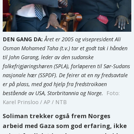
DEN GANG DA:
Året er 2005 og visepresident Ali
Osman Mohamed Taha (t.v.) tar et godt tak i hånden
til John Garang, leder av den sudanske
folkefrigjøringshøren (SPLA), forløperen til Sør-Sudans
nasjonale hær (SSPDF). De feirer at en ny fredsavtale
er på plass, med god hjelp fra fredstroikaen
bestående av USA, Storbritannia og Norge.
Foto:
Karel Prinsloo / AP / NTB
Soliman trekker også frem Norges
arbeid med Gaza som god erfaring, ikke