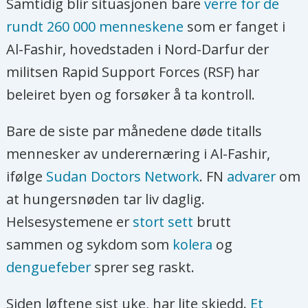
Samtidig blir situasjonen bare
verre for de
rundt 260 000 menneskene
som er fanget i
Al-Fashir, hovedstaden i Nord-Darfur der
militsen Rapid Support Forces (RSF) har
beleiret byen og forsøker å ta kontroll.
Bare de siste par månedene døde titalls
mennesker av underernæring i Al-Fashir,
ifølge
Sudan Doctors Network
. FN
advarer
om
at hungersnøden tar liv daglig.
Helsesystemene er
stort sett
brutt
sammen og sykdom som
kolera
og
denguefeber
sprer seg raskt.
Siden løftene sist uke, har lite skjedd.
Et