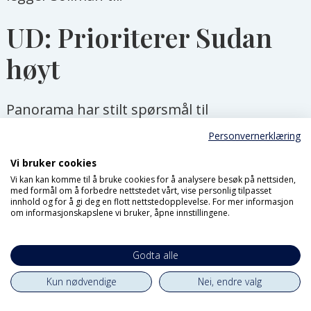
UD: Prioriterer Sudan
høyt
Panorama har stilt spørsmål til
Utenriksdepartementet (UD) og spurt hva
Personvernerklæring
utenriksminister Espen Barth Eide (Ap)
Vi bruker cookies
tenker om Norges rolle og kritikken som
Vi kan kan komme til å bruke cookies for å analysere besøk på nettsiden,
med formål om å forbedre nettstedet vårt, vise personlig tilpasset
kommer frem i denne artikkelen. Det er
innhold og for å gi deg en flott nettstedopplevelse. For mer informasjon
om informasjonskapslene vi bruker, åpne innstillingene.
utviklingsminister Åsmund Aukrust (Ap) som
svarer.
Godta alle
Panorama stilte også spørsmål til UD om
Kun nødvendige
Nei, endre valg
Sudan-konflikten er nedprioritert på