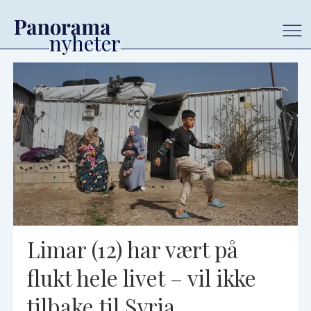
Tag:
syria
Limar (12) har vært på
flukt hele livet – vil ikke
tilbake til Syria