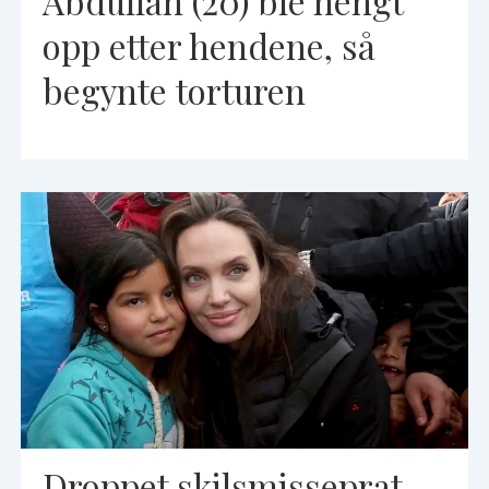
Abdullah (20) ble hengt
opp etter hendene, så
begynte torturen
Droppet skilsmisseprat,