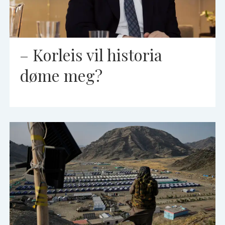
– Korleis vil historia
døme meg?