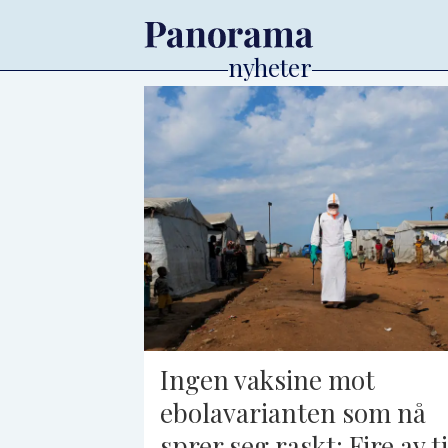
Tag:
who
Ingen vaksine mot
ebolavarianten som nå
sprer seg raskt: Fire av ti