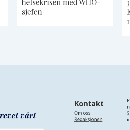
helsekrisen med WHO-
sjefen
P
Kontakt
n
revet vårt
Om oss
S
Redaksjonen
i