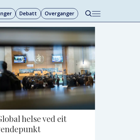
linger
Debatt
Overganger
Global helse ved eit
vendepunkt