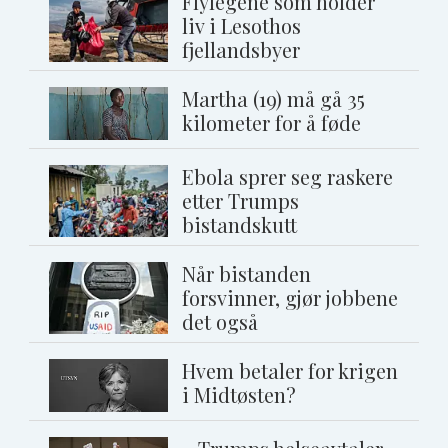
Flylegene som holder
liv i Lesothos
fjellandsbyer
Martha (19) må gå 35
kilometer for å føde
Ebola sprer seg raskere
etter Trumps
bistandskutt
Når bistanden
forsvinner, gjør jobbene
det også
Hvem betaler for krigen
i Midtøsten?