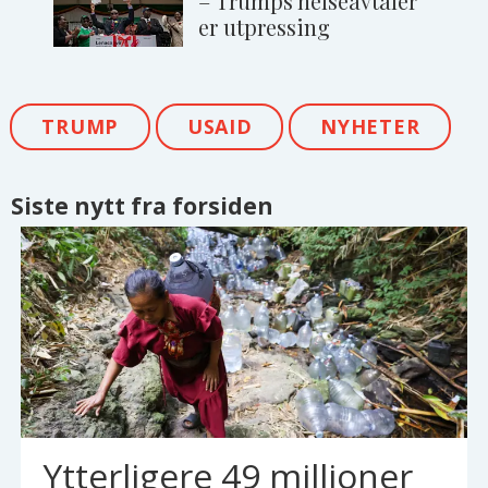
– Trumps helseavtaler
er utpressing
TRUMP
USAID
NYHETER
Siste nytt fra forsiden
Ytterligere 49 millioner