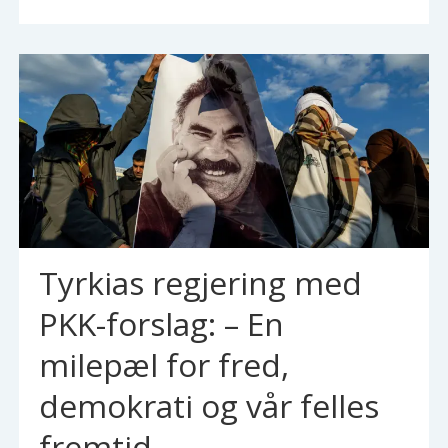
Tyrkias regjering med
PKK-forslag: – En
milepæl for fred,
demokrati og vår felles
fremtid