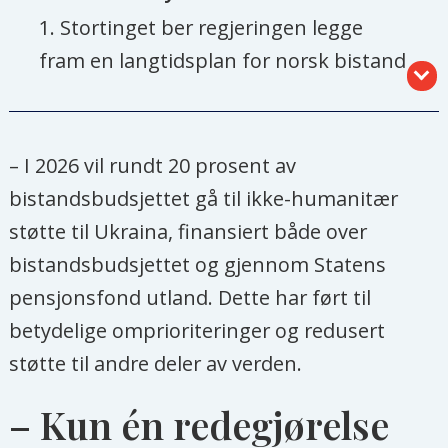
1. Stortinget ber regjeringen legge
fram en langtidsplan for norsk bistand
i kommende stortingsmelding.
2. Stortinget ber regjeringen utarbeide
– I 2026 vil rundt 20 prosent av
en tydeligere strategi for norsk
bistandsbudsjettet gå til ikke-humanitær
bistand, der fattigdomsbekjempelse
støtte til Ukraina, finansiert både over
stadfestes som hovedmål.
bistandsbudsjettet og gjennom Statens
pensjonsfond utland. Dette har ført til
3. Stortinget ber regjeringen etablere
betydelige omprioriteringer og redusert
en helhetlig og transparent ordning
støtte til andre deler av verden.
for systematisk resultatmåling og
rangering av multilaterale
– Kun én redegjørelse
organisasjoner og fond.