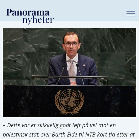
– Dette var et skikkelig godt løft på vei mot en
palestinsk stat, sier Barth Eide til NTB kort tid etter at