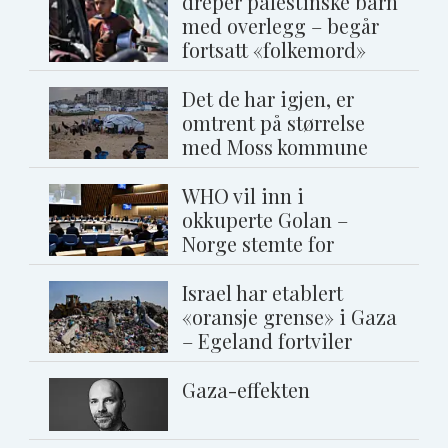
dreper palestinske barn
med overlegg – begår
fortsatt «folkemord»
Det de har igjen, er
omtrent på størrelse
med Moss kommune
WHO vil inn i
okkuperte Golan –
Norge stemte for
Israel har etablert
«oransje grense» i Gaza
– Egeland fortviler
Gaza-effekten