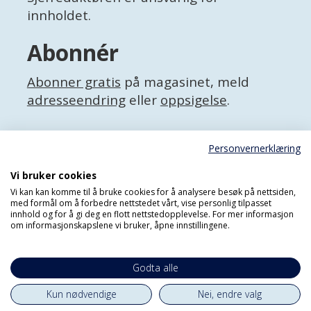
innholdet.
Abonnér
Abonner gratis
på magasinet, meld
adresseendring
eller
oppsigelse
.
Facebook
Personvernerklæring
X (Twitter)
Personvernerklæring
Vi bruker cookies
Vi kan kan komme til å bruke cookies for å analysere besøk på nettsiden,
med formål om å forbedre nettstedet vårt, vise personlig tilpasset
innhold og for å gi deg en flott nettstedopplevelse. For mer informasjon
om informasjonskapslene vi bruker, åpne innstillingene.
Godta alle
Kun nødvendige
Nei, endre valg
Powered by Labrador CMS