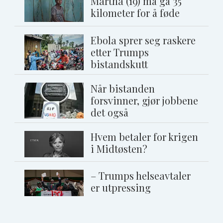
Martha (19) må gå 35
kilometer for å føde
Ebola sprer seg raskere
etter Trumps
bistandskutt
Når bistanden
forsvinner, gjør jobbene
det også
Hvem betaler for krigen
i Midtøsten?
– Trumps helseavtaler
er utpressing