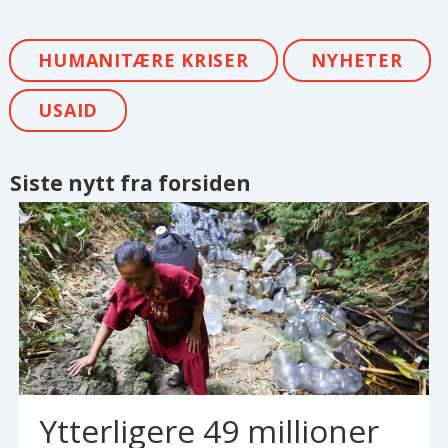
HUMANITÆRE KRISER
NYHETER
USAID
Siste nytt fra forsiden
Ytterligere 49 millioner