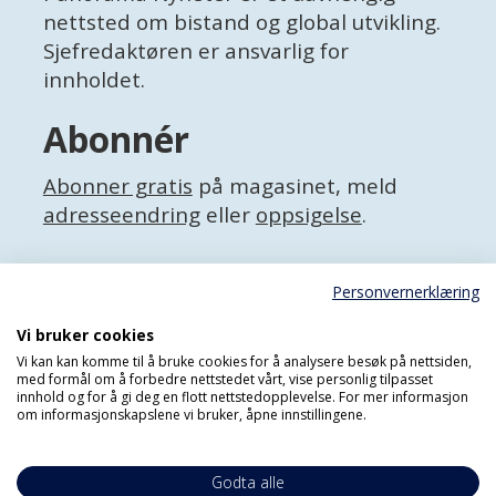
nettsted om bistand og global utvikling.
Sjefredaktøren er ansvarlig for
innholdet.
Abonnér
Abonner gratis
på magasinet, meld
adresseendring
eller
oppsigelse
.
Facebook
Personvernerklæring
X (Twitter)
Personvernerklæring
Vi bruker cookies
Vi kan kan komme til å bruke cookies for å analysere besøk på nettsiden,
med formål om å forbedre nettstedet vårt, vise personlig tilpasset
innhold og for å gi deg en flott nettstedopplevelse. For mer informasjon
om informasjonskapslene vi bruker, åpne innstillingene.
Godta alle