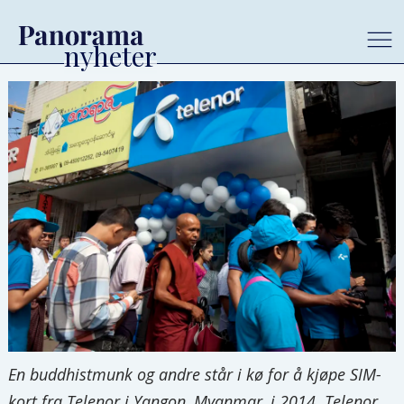
En buddhistmunk og andre står i kø for å kjøpe SIM-
kort fra Telenor i Yangon, Myanmar, i 2014. Telenor