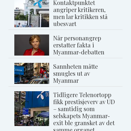
Kontaktpunktet
angriper kritikeren,
men lar kritikken stå
ubesvart
Når personangrep
erstatter fakta i
Myanmar-debatten
Sannheten måtte
smugles ut av
Myanmar
Tidligere Telenortopp
fikk prestisjeverv av UD
– samtidig som
selskapets Myanmar-
exit ble gransket av det
samme organet