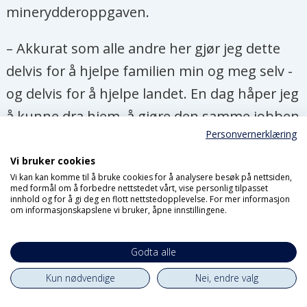
minerydderoppgaven.
har fått godkjenning til å rydde
miner i landet.
– Akkurat som alle andre her gjør jeg dette
Folkehjelpas arbeid støttes av
delvis for å hjelpe familien min og meg selv -
Tyskland og Norge. Også ukrainske
og delvis for å hjelpe landet. En dag håper jeg
myndighetsorganer og private
å kunne dra hjem, å gjøre den samme jobben
selskaper deltar i arbeidet.
Personvernerklæring
hjemme, i hjembyen min Mariupol, sier hun.
Vi bruker cookies
Volodymyr Stanichnyi (44),
Vi kan kan komme til å bruke cookies for å analysere besøk på nettsiden,
med formål om å forbedre nettstedet vårt, vise personlig tilpasset
minerydder
innhold og for å gi deg en flott nettstedopplevelse. For mer informasjon
om informasjonskapslene vi bruker, åpne innstillingene.
Tidligere arbeider ved skipsverft, fra
Godta alle
Mykolaiv.
Kun nødvendige
Nei, endre valg