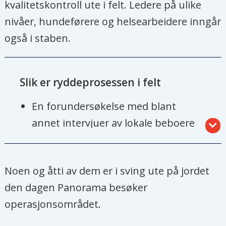
kvalitetskontroll ute i felt. Ledere på ulike
nivåer, hundeførere og helsearbeidere inngår
også i staben.
Slik er ryddeprosessen i felt
En forundersøkelse med blant
annet intervjuer av lokale beboere
og skriftlige data om konflikt.
En forundersøkelse med blant
Noen og åtti av dem er i sving ute på jordet
annet bruk av teknisk utstyr (for
den dagen Panorama besøker
eksempel droner) og hunder for å
operasjonsområdet.
fastslå minefeltets grenser.