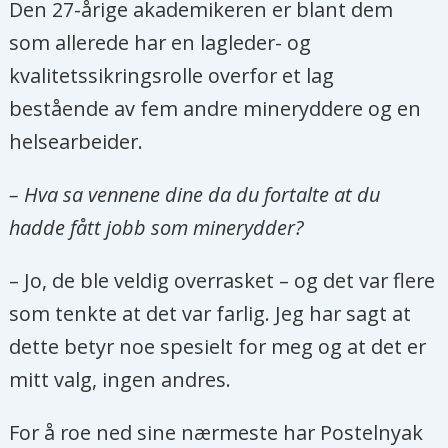
Den 27-årige akademikeren er blant dem
Minerydding i mine-forurenset
som allerede har en lagleder- og
område, en tidkrevende prosess
kvalitetssikringsrolle overfor et lag
med minelag som avmerker
bestående av fem andre mineryddere og en
udetonerte miner og
helsearbeider.
ammunisjon. Deretter detonasjon
av avmerkede miner (i Ukraina
– Hva sa vennene dine da du fortalte at du
utført av et statlig organ).
hadde fått jobb som minerydder?
Siste del er godkjenning
– Jo, de ble veldig overrasket – og det var flere
(friskmelding) av området og
som tenkte at det var farlig. Jeg har sagt at
tilbakeføring til ordinær sivil bruk.
dette betyr noe spesielt for meg og at det er
mitt valg, ingen andres.
For å roe ned sine nærmeste har Postelnyak