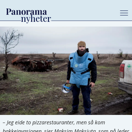
– Jeg eide to pizzarestauranter, men så kom
bakkeinvasjonen, sier Maksim Maksiuta, som nå leder