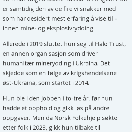
februar 2022.
er samtidig den av de fire vi snakker med
Norge er ett av flere land som gir
som har desidert mest erfaring å vise til –
bistand til minerydding, tilsammen
innen mine- og eksplosivrydding.
200 millioner kroner i 2023.
Allerede i 2019 sluttet hun seg til Halo Trust,
Bistanden inngår i det
en annen organisasjon som driver
stortingsvedtatte Nansen-
humanitær minerydding i Ukraina. Det
programmet for Ukraina, der 15
skjedde som en følge av krigshendelsene i
milliarder kroner skal brukes i
øst-Ukraina, som startet i 2014.
militær og sivil bistand hvert år i fem
år. Mineryddingen regnes som sivil
Hun ble i den jobben i to-tre år, før hun
humanitær bistand.
hadde et opphold og gikk løs på andre
oppgaver. Men da Norsk Folkehjelp søkte
Norsk Folkehjelp er en av sju
etter folk i 2023, gikk hun tilbake til
internasjonale organisasjoner som