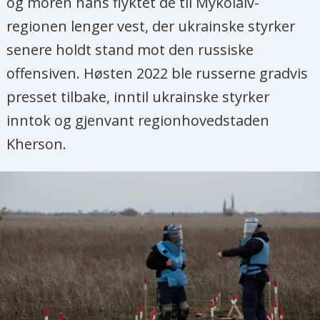
og moren hans flyktet de til Mykolaiv-
regionen lenger vest, der ukrainske styrker
senere holdt stand mot den russiske
offensiven. Høsten 2022 ble russerne gradvis
presset tilbake, inntil ukrainske styrker
inntok og gjenvant regionhovedstaden
Kherson.