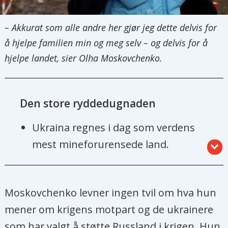
– Akkurat som alle andre her gjør jeg dette delvis for
å hjelpe familien min og meg selv – og delvis for å
hjelpe landet, sier Olha Moskovchenko.
Den store ryddedugnaden
Ukraina regnes i dag som verdens
mest mineforurensede land.
Humanitær minerydding er en
prioritert oppgave i
Moskovchenko levner ingen tvil om hva hun
gjenoppbyggingen av Ukraina etter
mener om krigens motpart og de ukrainere
den russiske bakkeinvasjonen i
som har valgt å støtte Russland i krigen. Hun