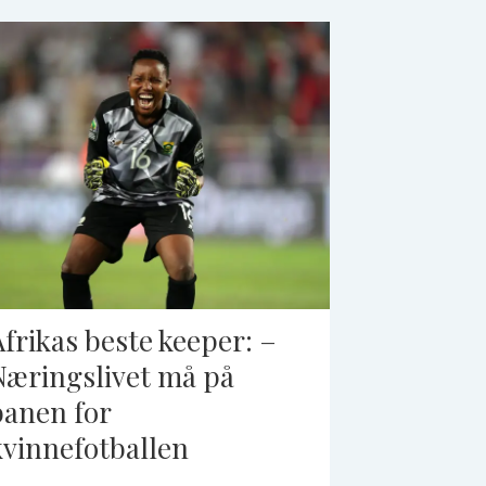
Afrikas beste keeper: –
Næringslivet må på
banen for
kvinnefotballen