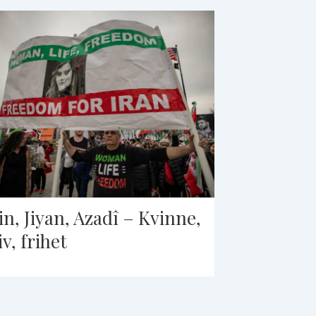
Jin, Jiyan, Azadî – Kvinne,
iv, frihet