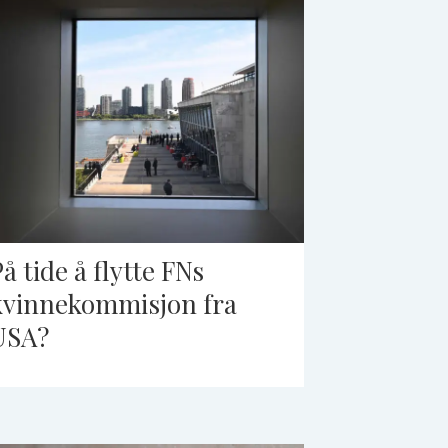
På tide å flytte FNs
kvinnekommisjon fra
USA?