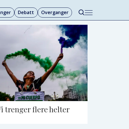
linger
Debatt
Overganger
Vi trenger flere helter