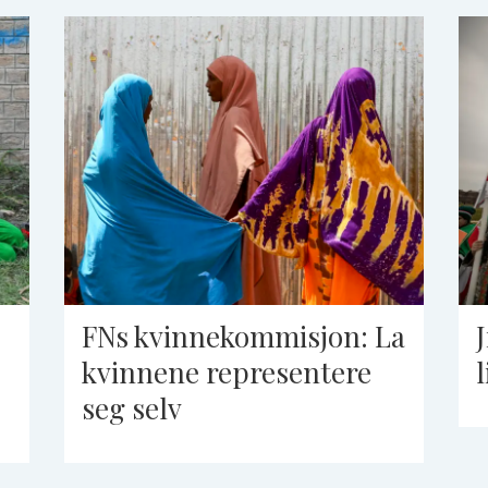
FNs kvinnekommisjon: La
kvinnene representere
l
seg selv