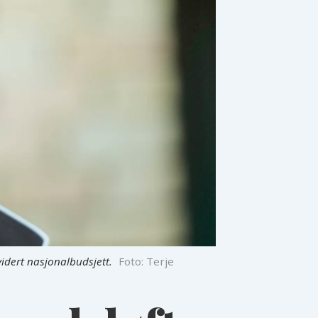
vidert nasjonalbudsjett.
Foto: Terje