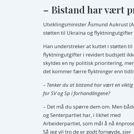
– Bistand har vært p
Utviklingsminister Åsmund Aukrust (Ap)
støtten til Ukraina og flyktningutgifter
Han understreker at kuttet i støtten til
flyktningutgifter i revidert budsjett ikk
skyldes en ny politisk prioritering, me
det kommer færre flyktninger enn tidli
– Tenker du at bistand har vært en viktig
for SV og Sp i forhandlingene?
– Det må du spørre dem om. Men båd
og Senterpartiet har, i likhet med
Arbeiderpartiet, som mål å nå énpros
Så jeg vil tro de er godt fornøyde, sier