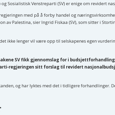
) og Sosialistisk Venstreparti (SV) er enige om revidert na
t regjeringen med på å forby handel og næringsvirksomhe
 av Palestina, sier Ingrid Fiskaa (SV), som sitter i Storti
«det ikke lenger vil være opp til selskapenes egen vurderi
sakene SV fikk gjennomslag for i budsjettforhandlinge
ti-regjeringen sitt forslag til revidert nasjonalbuds
standen, og har lyktes med det i tidligere forhandlinger.
r