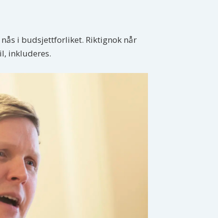
ås i budsjettforliket. Riktignok når
l, inkluderes.