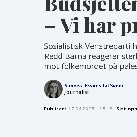
Budsjetten
– Vi har p
Sosialistisk Venstreparti
Redd Barna reagerer sterkt
mot folkemordet på palest
Sunniva Kvamsdal
Sveen
Journalist
Publisert
17.06.2025 - 15:18
Sist op