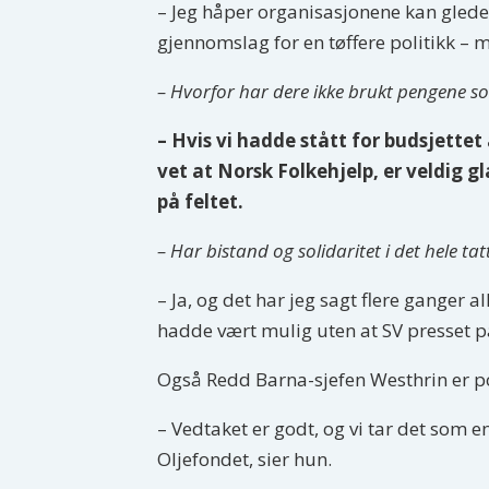
– Jeg håper organisasjonene kan glede 
gjennomslag for en tøffere politikk – 
– Hvorfor har dere ikke brukt pengene som
– Hvis vi hadde stått for budsjette
vet at Norsk Folkehjelp, er veldig gl
på feltet.
– Har bistand og solidaritet i det hele t
– Ja, og det har jeg sagt flere ganger a
hadde vært mulig uten at SV presset 
Også Redd Barna-sjefen Westhrin er pos
– Vedtaket er godt, og vi tar det som en
Oljefondet, sier hun.