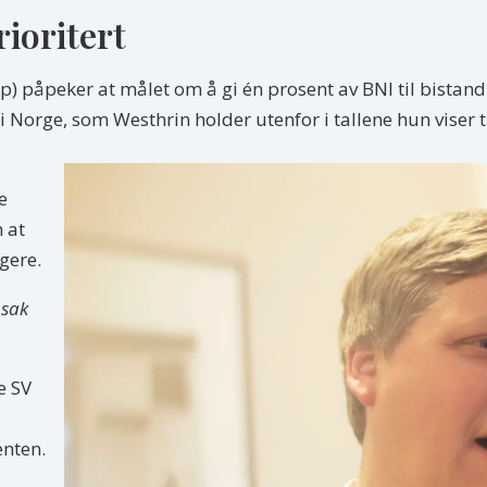
rioritert
 påpeker at målet om å gi én prosent av BNI til bistand n
 i Norge, som Westhrin holder utenfor i tallene hun viser ti
e
n at
gere.
 sak
e SV
enten.