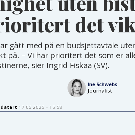
ighet uten bis
rioritert det vi
 har gått med på en budsjettavtale ute
 på. – Vi har prioritert det som er all
inerne, sier Ingrid Fiskaa (SV).
Ine
Schwebs
Journalist
pdatert
17.06.2025 - 15:58