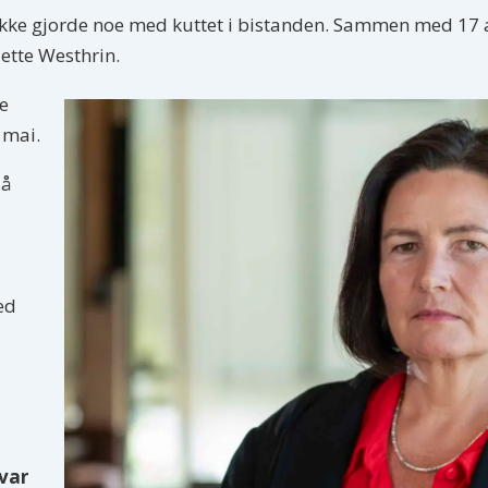
en ikke gjorde noe med kuttet i bistanden. Sammen med 17
iette Westhrin.
ne
 mai.
 å
ed
 var