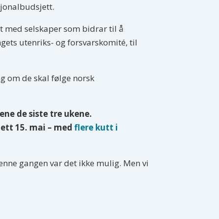
sjonalbudsjett.
t med selskaper som bidrar til å
ngets utenriks- og forsvarskomité, til
ng om de skal følge norsk
ne de siste tre ukene.
jett 15. mai – med
flere kutt i
 Denne gangen var det ikke mulig. Men vi