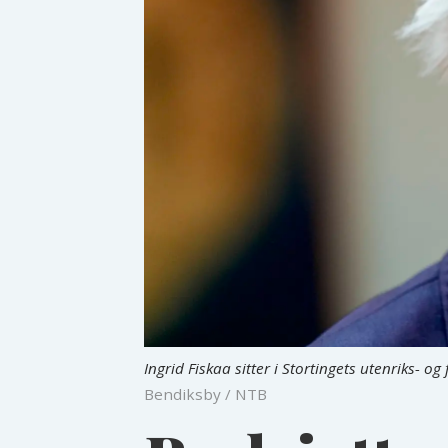
Ingrid Fiskaa sitter i Stortingets utenriks- 
Bendiksby / NTB