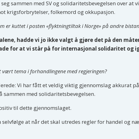
seg sammen med SV og solidaritetsbevegelsen over at vi ha
mot krigsforbrytelser, folkemord og okkupasjon.
 er kuttet i posten «flyktningtiltak i Norge» på andre bistand
t alene, hadde vi jo ikke valgt å gjøre det på den måt
ade for at vi står på for internasjonal solidaritet og
att vært tema i forhandlingene med regjeringen?
llerede: Vi har fått et veldig viktig gjennomslag akkurat p
på sammen med solidaritetsbevegelsen.
itiv til dette gjennomslaget.
 selvfølge at når det skal utredes regler for handel og nær