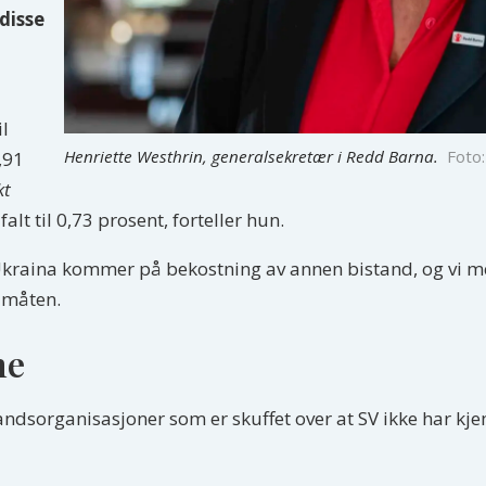
disse
il
Henriette Westhrin, generalsekretær i Redd Barna.
Foto
,91
kt
alt til 0,73 prosent, forteller hun.
l Ukraina kommer på bekostning av annen bistand, og vi me
 måten.
ne
ndsorganisasjoner som er skuffet over at SV ikke har kje