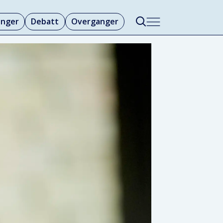
linger
Debatt
Overganger