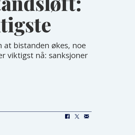
tandsløft:
ktigste
n at bistanden økes, noe
er viktigst nå: sanksjoner