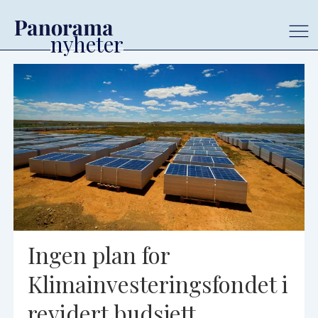
Tag:
norfund
Ingen plan for
Klimainvesteringsfondet i
revidert budsjett