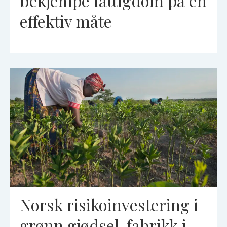
bekjempe fattigdom på en
effektiv måte
Norsk risikoinvestering i
grønn gjødsel-fabrikk i