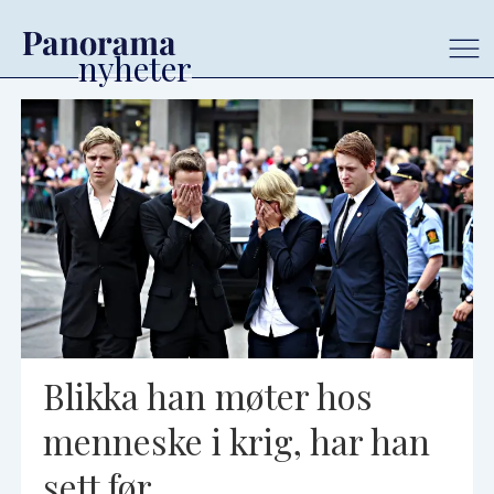
Tag:
åsmund
aukrust
Blikka han møter hos
menneske i krig, har han
sett før