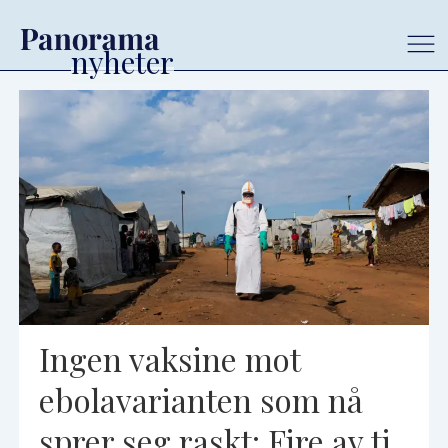
Tag:
global
helse
Ingen vaksine mot
ebolavarianten som nå
sprer seg raskt: Fire av ti