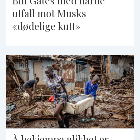
Bill Gates med harde
utfall mot Musks
«dødelige kutt»
Å bekjempe ulikhet er