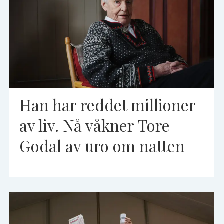
Han har reddet millioner
av liv. Nå våkner Tore
Godal av uro om natten